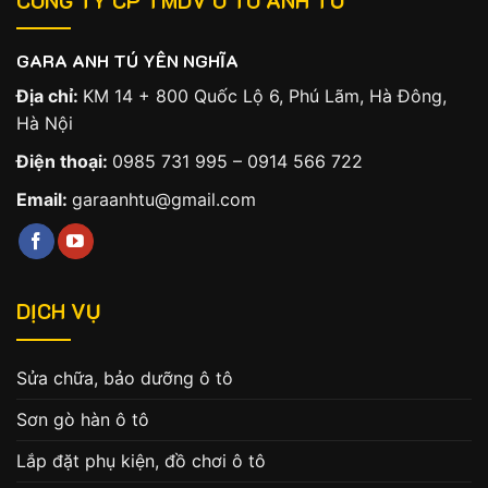
CÔNG TY CP TMDV Ô TÔ ANH TÚ
GARA ANH TÚ YÊN NGHĨA
Địa chỉ:
KM 14 + 800 Quốc Lộ 6, Phú Lãm, Hà Đông,
Hà Nội
Điện thoại:
0985 731 995
–
0914 566 722
Email:
garaanhtu@gmail.com
DỊCH VỤ
Sửa chữa, bảo dưỡng ô tô
Sơn gò hàn ô tô
Lắp đặt phụ kiện, đồ chơi ô tô