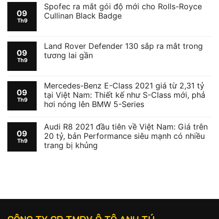
Spofec ra mắt gói độ mới cho Rolls-Royce
09
Cullinan Black Badge
Th9
Land Rover Defender 130 sắp ra mắt trong
09
tương lai gần
Th9
Mercedes-Benz E-Class 2021 giá từ 2,31 tỷ
09
tại Việt Nam: Thiết kế như S-Class mới, phả
Th9
hơi nóng lên BMW 5-Series
Audi R8 2021 đầu tiên về Việt Nam: Giá trên
09
20 tỷ, bản Performance siêu mạnh có nhiều
Th9
trang bị khủng