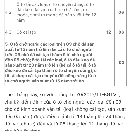
Ô tô tải các loại, ô tô chuyên dùng, ô tô
đầu kéo đã sản xuất trên 07 năm; rơ
4.2
06
moóc, sơmi rơ moóc đã sản xuất trên 12
năm
Có cải tạo
4.3
12
06
5. Ô tô chở người các loại trên 09 chỗ đã sản
xuất từ 15 năm trở lên (kể cả ô tô chở người
trên 09 chỗ đã cải tạo thành ô tô chở người
đến 09 chỗ); ô tô tải các loại, ô tô đầu kéo đã
03
sản xuất từ 20 năm trở lên (kể cả ô tô tải, ô tô
đầu kéo đã cải tạo thành ô tô chuyên dùng); ô
tô tải được cải tạo chuyển đổi công năng từ ô
tô chở người sản xuất từ 15 năm trở lên.
Theo bảng này, so với
Thông tư 70/2015/TT-BGTVT
,
chu kỳ kiểm định của ô tô chở người các loại đến 09
chỗ có kinh doanh vận tải (loại không cải tạo, sản xuất
đến 05 năm) được điều chỉnh từ 18 tháng lên 24 tháng
đối với chu kỳ đầu và từ 06 tháng lên 12 tháng đối với
chu kỳ tiếp theo.