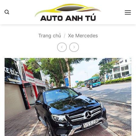
Bỏ
qua
nội
dung
Trang chủ
/
Xe Mercedes