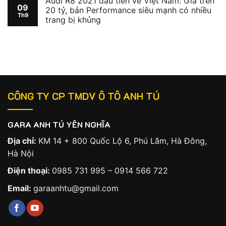
Audi R8 2021 đầu tiên về Việt Nam: Giá trên
09
20 tỷ, bản Performance siêu mạnh có nhiều
Th9
trang bị khủng
CÔNG TY CP TMDV Ô TÔ ANH TÚ
GARA ANH TÚ YÊN NGHĨA
Địa chỉ:
KM 14 + 800 Quốc Lộ 6, Phú Lãm, Hà Đông,
Hà Nội
Điện thoại:
0985 731 995
–
0914 566 722
Email:
garaanhtu@gmail.com