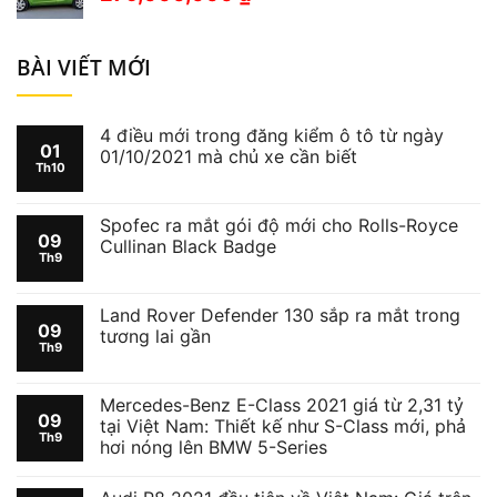
BÀI VIẾT MỚI
4 điều mới trong đăng kiểm ô tô từ ngày
01
01/10/2021 mà chủ xe cần biết
Th10
Spofec ra mắt gói độ mới cho Rolls-Royce
09
Cullinan Black Badge
Th9
Land Rover Defender 130 sắp ra mắt trong
09
tương lai gần
Th9
Mercedes-Benz E-Class 2021 giá từ 2,31 tỷ
09
tại Việt Nam: Thiết kế như S-Class mới, phả
Th9
hơi nóng lên BMW 5-Series