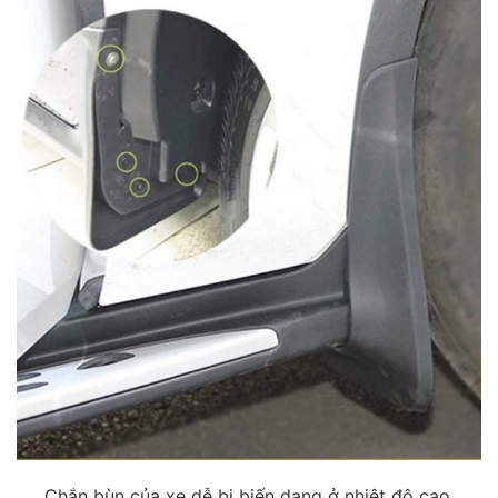
Chắn bùn của xe dễ bị biến dạng ở nhiệt độ cao.