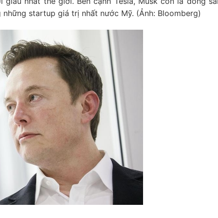
 giàu nhất thế giới. Bên cạnh Tesla, Musk còn là đồng sá
 những startup giá trị nhất nước Mỹ. (Ảnh: Bloomberg)