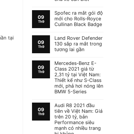
Spofec ra mắt gói độ
09
mới cho Rolls-Royce
Th9
Cullinan Black Badge
ần tại
Land Rover Defender
09
130 sắp ra mắt trong
Th9
tương lai gần
Mercedes-Benz E-
09
Class 2021 giá từ
Th9
2,31 tỷ tại Việt Nam:
Thiết kế như S-Class
mới, phả hơi nóng lên
BMW 5-Series
Audi R8 2021 đầu
09
tiên về Việt Nam: Giá
Th9
trên 20 tỷ, bản
Performance siêu
mạnh có nhiều trang
bị khủng