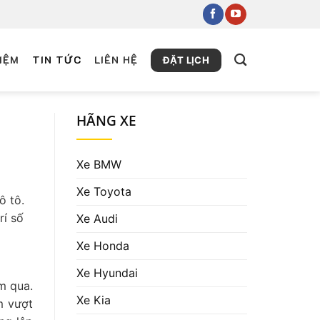
IỆM
TIN TỨC
LIÊN HỆ
ĐẶT LỊCH
HÃNG XE
Xe BMW
Xe Toyota
ô tô.
rí số
Xe Audi
Xe Honda
Xe Hyundai
m qua.
Xe Kia
m vượt