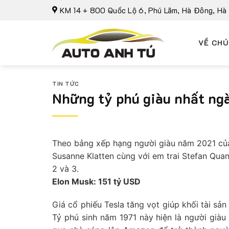
Bỏ
KM 14 + 800 Quốc Lộ 6, Phú Lãm, Hà Đông, Hà
qua
nội
VỀ CHÚ
dung
TIN TỨC
Những tỷ phú giàu nhất ng
Theo bảng xếp hạng người giàu năm 2021 của 
Susanne Klatten cùng với em trai Stefan Quan
2 và 3.
Elon Musk: 151 tỷ USD
Giá cổ phiếu Tesla tăng vọt giúp khối tài s
Tỷ phú sinh năm 1971 này hiện là người giàu