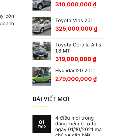
310,000,000
₫
ày còn
Toyota Vios 2011
 doanh
325,000,000
₫
Toyota Corolla Altis
1.8 MT
319,000,000
₫
Hyundai I20 2011
279,000,000
₫
BÀI VIẾT MỚI
4 điều mới trong
01
đăng kiểm ô tô từ
Th10
ngày 01/10/2021 mà
chủ xe cần biết