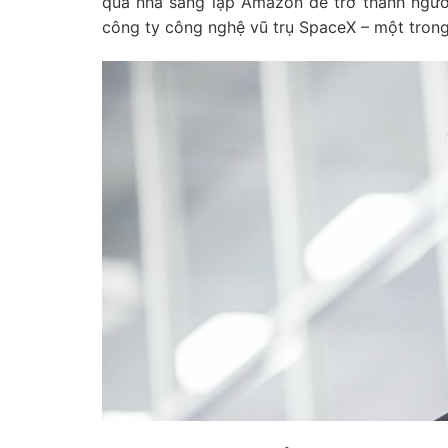
qua nhà sáng lập Amazon để trở thành người
công ty công nghệ vũ trụ SpaceX – một trong