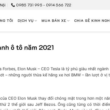
 Nội
0985 731 995 - 0914 566 722
NG TÔI
DỊCH VỤ
MUA BÁN XE
CHIA SẺ KINH NGH
ành ô tô năm 2021
Forbes, Elon Musk – CEO Tesla là tỷ phú giàu nhất ngành 
dt – những người thừa kế hãng xe hơi BMW – lần lượt ở vị t
ản của CEO Elon Musk thay đổi chóng mặt trong hơn một nă
 thứ 2 thế giới sau Jeff Bezos. Ông cũng từng có thời điể