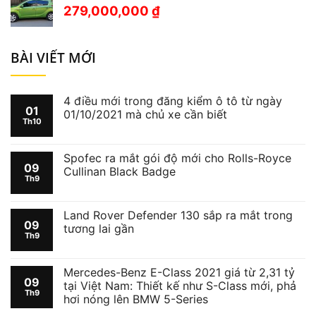
279,000,000
₫
BÀI VIẾT MỚI
4 điều mới trong đăng kiểm ô tô từ ngày
01
01/10/2021 mà chủ xe cần biết
Th10
Spofec ra mắt gói độ mới cho Rolls-Royce
09
Cullinan Black Badge
Th9
Land Rover Defender 130 sắp ra mắt trong
09
tương lai gần
Th9
Mercedes-Benz E-Class 2021 giá từ 2,31 tỷ
09
tại Việt Nam: Thiết kế như S-Class mới, phả
Th9
hơi nóng lên BMW 5-Series