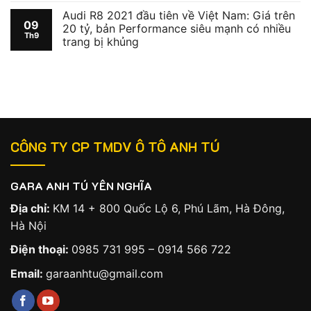
Audi R8 2021 đầu tiên về Việt Nam: Giá trên
09
20 tỷ, bản Performance siêu mạnh có nhiều
Th9
trang bị khủng
CÔNG TY CP TMDV Ô TÔ ANH TÚ
GARA ANH TÚ YÊN NGHĨA
Địa chỉ:
KM 14 + 800 Quốc Lộ 6, Phú Lãm, Hà Đông,
Hà Nội
Điện thoại:
0985 731 995
–
0914 566 722
Email:
garaanhtu@gmail.com