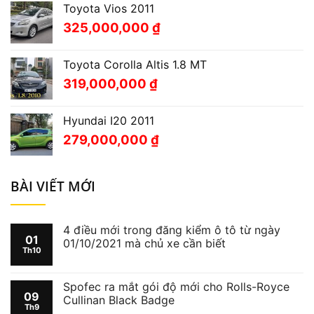
Toyota Vios 2011
325,000,000
₫
Toyota Corolla Altis 1.8 MT
319,000,000
₫
Hyundai I20 2011
279,000,000
₫
BÀI VIẾT MỚI
4 điều mới trong đăng kiểm ô tô từ ngày
01
01/10/2021 mà chủ xe cần biết
Th10
Spofec ra mắt gói độ mới cho Rolls-Royce
09
Cullinan Black Badge
Th9