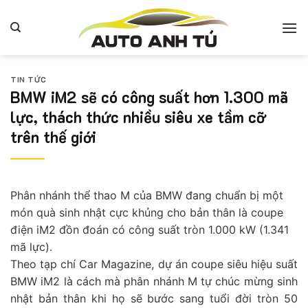
Bỏ
qua
nội
dung
TIN TỨC
BMW iM2 sẽ có công suất hơn 1.300 mã
lực, thách thức nhiều siêu xe tầm cỡ
trên thế giới
Phân nhánh thể thao M của BMW đang chuẩn bị một
món quà sinh nhật cực khủng cho bản thân là coupe
điện iM2 đồn đoán có công suất tròn 1.000 kW (1.341
mã lực).
Theo tạp chí Car Magazine, dự án coupe siêu hiệu suất
BMW iM2 là cách mà phân nhánh M tự chúc mừng sinh
nhật bản thân khi họ sẽ bước sang tuổi đời tròn 50