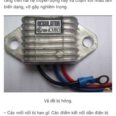
răng trên hai hệ truyền động này va chạm với nhau làm
biến dạng, vỡ gãy nghiêm trọng.
Vả đề bị hỏng.
– Các mối nối bị han gỉ: Các điểm kết nối dẫn điện bị