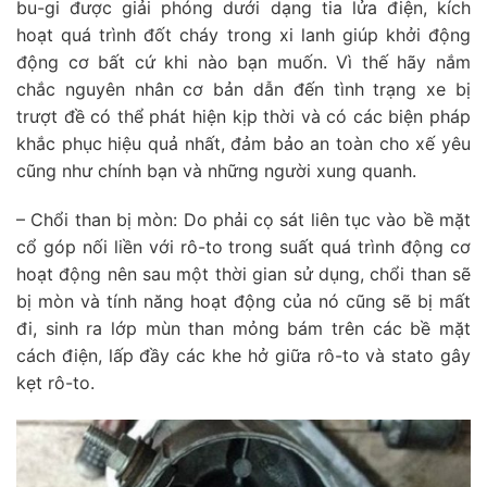
bu-gi được giải phóng dưới dạng tia lửa điện, kích
hoạt quá trình đốt cháy trong xi lanh giúp khởi động
động cơ bất cứ khi nào bạn muốn. Vì thế hãy nắm
chắc nguyên nhân cơ bản dẫn đến tình trạng xe bị
trượt đề có thể phát hiện kịp thời và có các biện pháp
khắc phục hiệu quả nhất, đảm bảo an toàn cho xế yêu
cũng như chính bạn và những người xung quanh.
– Chổi than bị mòn: Do phải cọ sát liên tục vào bề mặt
cổ góp nối liền với rô-to trong suất quá trình động cơ
hoạt động nên sau một thời gian sử dụng, chổi than sẽ
bị mòn và tính năng hoạt động của nó cũng sẽ bị mất
đi, sinh ra lớp mùn than mỏng bám trên các bề mặt
cách điện, lấp đầy các khe hở giữa rô-to và stato gây
kẹt rô-to.